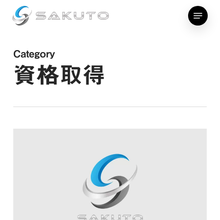
Skip
Menu
to
main
content
Category
資格取得