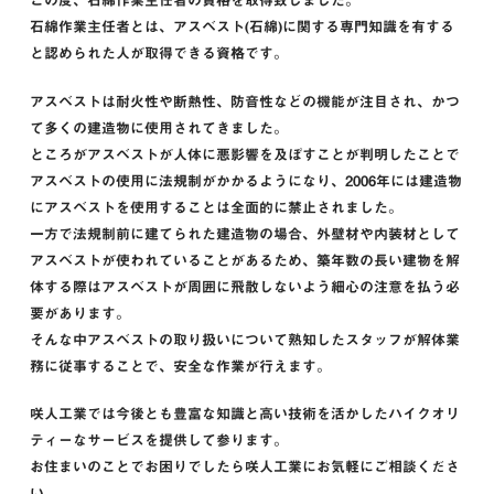
この度、石綿作業主任者の資格を取得致しました。
石綿作業主任者とは、アスベスト(石綿)に関する専門知識を有する
と認められた人が取得できる資格です。
アスベストは耐火性や断熱性、防音性などの機能が注目され、かつ
て多くの建造物に使用されてきました。
ところがアスベストが人体に悪影響を及ぼすことが判明したことで
アスベストの使用に法規制がかかるようになり、2006年には建造物
にアスベストを使用することは全面的に禁止されました。
一方で法規制前に建てられた建造物の場合、外壁材や内装材として
アスベストが使われていることがあるため、築年数の長い建物を解
体する際はアスベストが周囲に飛散しないよう細心の注意を払う必
要があります。
そんな中アスベストの取り扱いについて熟知したスタッフが解体業
務に従事することで、安全な作業が行えます。
咲人工業では今後とも豊富な知識と高い技術を活かしたハイクオリ
ティーなサービスを提供して参ります。
お住まいのことでお困りでしたら咲人工業にお気軽にご相談くださ
い。