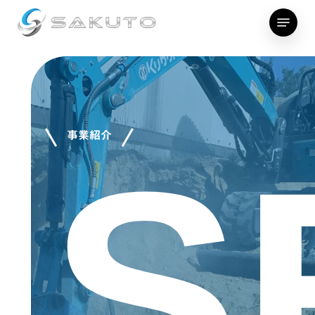
Skip
Menu
to
main
content
事業紹介
S